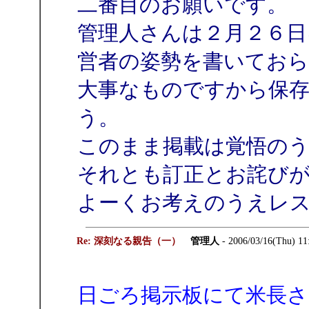
二番目のお願いです。
管理人さんは２月２６日に
営者の姿勢を書いてお
大事なものですから保
う。
このまま掲載は覚悟の
それとも訂正とお詫び
よーくお考えのうえレ
Re: 深刻なる親告（一）
管理人
- 2006/03/16(Thu) 11
日ごろ掲示板にて米長