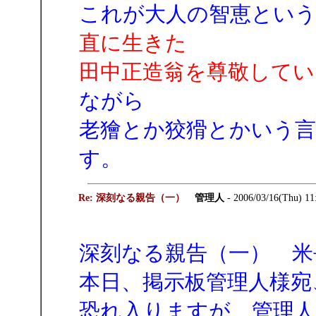
これが大人の智恵とい
直に生きた
田中正造翁を尊敬してい
ながら
老獪とか狡猾とかいう
す。
Re: 深刻なる親告（一）
管理人
- 2006/03/16(Thu) 11
深刻なる親告（一） 米
本日、掲示板管理人様宛
恐れ入りますが、管理