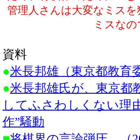
管理人さんは大変なミスを
ミスなの
資料
●
米長邦雄（東京都教育
●
米長邦雄氏が、東京都
してふさわしくない理
作”騒動
■
将棋界の言論弾圧 （2005