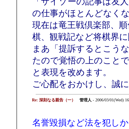
「サイゾーの記事は友人
の仕事がほとんどなく
現在は竜王戦倶楽部、順
棋、観戦記など将棋界に
まあ「提訴するとこう
たので覚悟の上のことで
と表現を改めます。
ご心配をおかけし、誠
Re: 深刻なる親告（一）
管理人
- 2006/03/01(Wed) 1
名誉毀損など法を犯しか