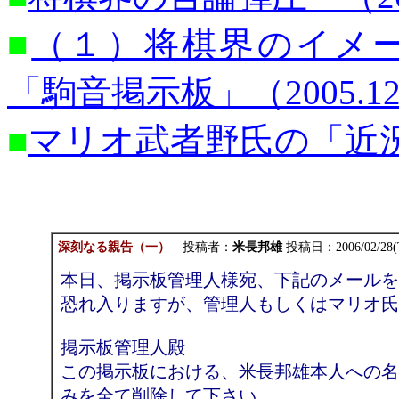
■
（１）将棋界のイメ
「駒音掲示板」（2005.12
■
マリオ武者野氏の「近況報告
深刻なる親告（一）
投稿者：
米長邦雄
投稿日：
2006/02/28(
本日、掲示板管理人様宛、下記のメールを
恐れ入りますが、管理人もしくはマリオ氏
掲示板管理人殿
この掲示板における、米長邦雄本人への名
みを全て削除して下さい。