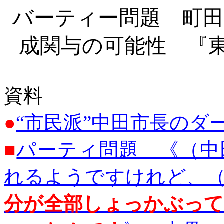
バーティー問題 町田
成関与の可能性 『
資料
●
“市民派”中田市長のダ
■
パーティ問題 《（中
れるようですけれど、
分が全部しょっかぶっ