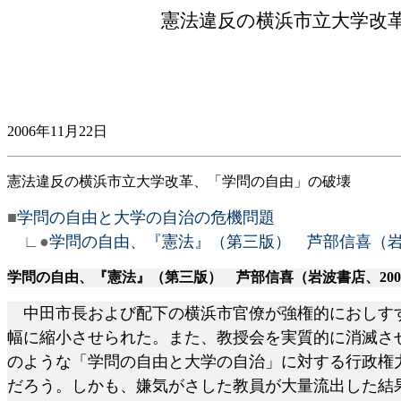
憲法違反の横浜市立大学改
2006年11月22日
憲法違反の横浜市立大学改革、「学問の自由」の破壊
■
学問の自由と大学の自治の危機問題
∟●
学問の自由、『憲法』（第三版） 芦部信喜（岩波書店
学問の自由、『憲法』（第三版） 芦部信喜（岩波書店、
20
中田市長および配下の横浜市官僚が強権的におしすす
幅に縮小させられた。また、教授会を実質的に消滅さ
のような「学問の自由と大学の自治」に対する行政権
だろう。しかも、嫌気がさした教員が大量流出した結