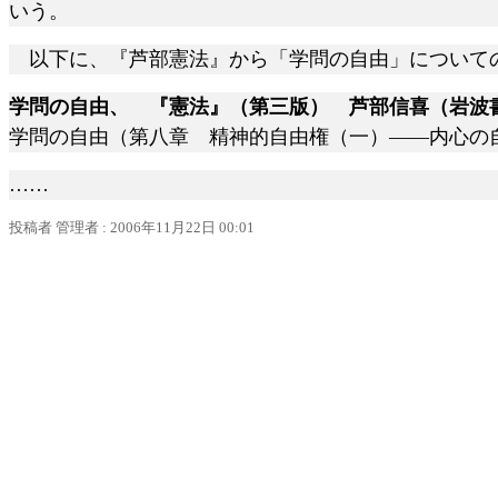
いう。
以下に、『芦部憲法』から「学問の自由」についての
学問の自由、 『憲法』（第三版） 芦部信喜（岩波
学問の自由（第八章 精神的自由権（一）――内心の
……
投稿者
管理者
: 2006
年
11
月
22
日
00:01