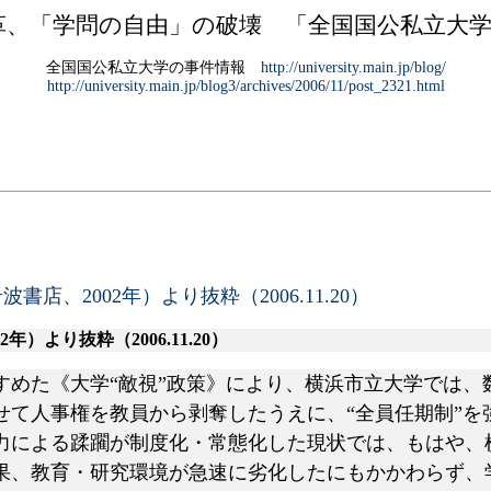
革、「学問の自由」の破壊 「全国国公私立大
全国国公私立大学の事件情報
http://university.main.jp/blog/
http://university.main.jp/blog3/archives/2006/11/post_2321.html
、2002年）より抜粋（2006.11.20）
02年）より抜粋（2006.11.20）
めた《大学“敵視”政策》により、横浜市立大学では、
せて人事権を教員から剥奪したうえに、“全員任期制”を
力による蹂躙が制度化・常態化した現状では、もはや、横
果、教育・研究環境が急速に劣化したにもかかわらず、