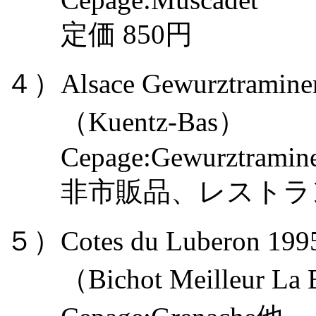
定価 850円
４）Alsace Gewurztramine
（Kuentz-Bas）
Cepage:Gewurztramine
非市販品、レストラン納入
５）Cotes du Luberon 199
（Bichot Meilleur La B