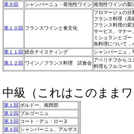
第９回
シャンパーニュ・発泡性ワイン
発泡性ワインの製
フロマージュの分
フランス料理（高
フランス料理の変
第１０回
フランスワインと食文化
サービス、マナー
ミシュランとゴー
魚料理について，
第１１回
総合テイスティング
シャンパーニュ，
アペリチフからコ
第１２回
ワイン／フランス料理 試食会
料理もフルコース
中級（これはこのままワ
第１回
ボルドー、南西部
第２回
ブルゴーニュ
第３回
コート・デュ・ローヌ
第４回
シャンパーニュ、アルザス