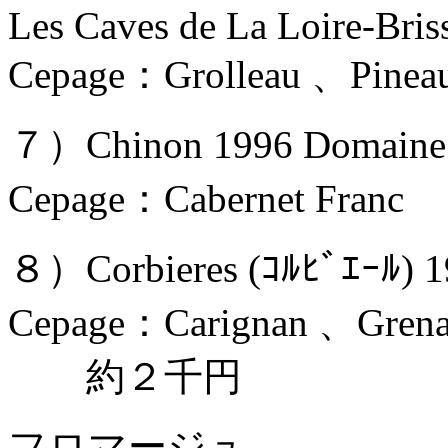
Les Caves de La Loire-Bris
Cepage：Grolleau 、Pi
７）Chinon 1996 Domaine d
Cepage：Cabernet Fran
８）Corbieres (ｺﾙﾋﾞｴｰﾙ) 19
Cepage：Carignan 、Gren
約２千円
フロマージュ