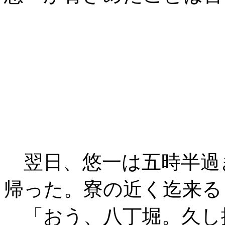
翌日、悠一は五時半過
帰った。寮の近く迄来る
「おう、八丁堀。久し