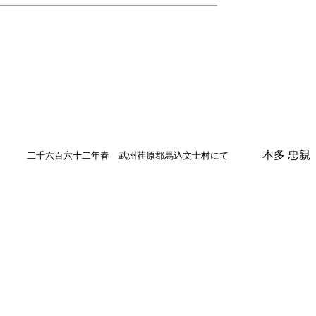
本多 忠親
二千六百六十二年春 武州荏原郡馬込文士村にて