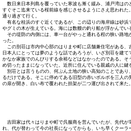
数日来日本列島を覆っていた寒波も漸く緩み、浦戸湾はのど
すぐそこ迄来ている桜前線を感じさせるようにさえ思われた
通り過ぎて行く。
有名な桂浜のすぐ近くであるが、この辺りの海岸線は砂浜で
やグミの木が生えている。海には数艘の釣り船が浮かんでい
その堤防の内側には、車一台がやっと通れる程の狭い路地が
った。
この別荘は市内中心部のはりまや町に店舗兼住宅がある、吉
日本人にとっては夢のような話であろうが、いざ別荘を建て
かなか家族でのんびりする余裕などはなかったのである。そ
め切ったままになっていた。近所に住んでいる親戚の人に鍵
別荘とは言うものの、何ぶん土地の狭い高知のことであり、
るだけである。そこに停めてある旧型の赤いボルボを三人の
の扉が開き、白い布で覆われた担架が二つ運び出されて来た
吉田家は代々はりまや町で呉服商を営んでいたが、先代が電
れ、代が替わって今の社長になってからも、いち早くクーラ