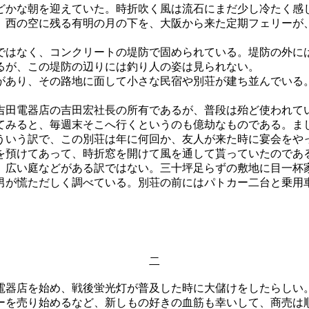
かな朝を迎えていた。時折吹く風は流石にまだ少し冷たく感
。西の空に残る有明の月の下を、大阪から来た定期フェリーが
はなく、コンクリートの堤防で固められている。堤防の外に
るが、この堤防の辺りには釣り人の姿は見られない。
あり、その路地に面して小さな民宿や別荘が建ち並んでいる
田電器店の吉田宏社長の所有であるが、普段は殆ど使われて
てみると、毎週末そこへ行くというのも億劫なものである。ま
ういう訳で、この別荘は年に何回か、友人が来た時に宴会をや
を預けてあって、時折窓を開けて風を通して貰っていたのであ
広い庭などがある訳ではない。三十坪足らずの敷地に目一杯
男が慌ただしく調べている。別荘の前にはパトカー二台と乗用
。
二
器店を始め、戦後蛍光灯が普及した時に大儲けをしたらしい
ーを売り始めるなど、新しもの好きの血筋も幸いして、商売は