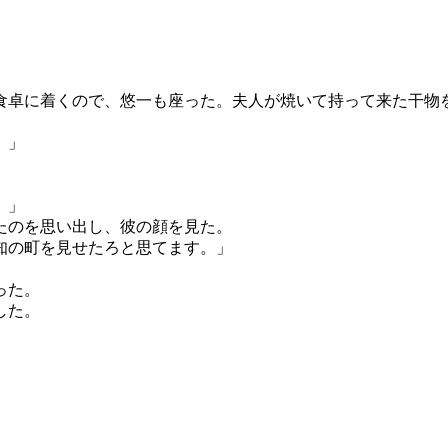
卓に着くので、悠一も座った。夫人が焼いて持って来た干物
。」
。
。」
たのを思い出し、彼の顔を見た。
知の町を見せたろと思てます。」
った。
した。