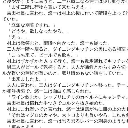
と冷やかすように言うと、二十八歳になる伸子は少し恥ずか
「まず二階に荷物を置いて来たらええ。」
吉田社長に言われ、悠一は村上の後に付いて階段を上って行
ていた。
「立派な別荘ですね。」
「どうや、欲しなったやろ。」
「えっ。」
村上は微笑むと、階段へ向かった。悠一も従った。
二人が一階へ戻ると、ダイニングキッチンの奥にある和室で
「こっち来て、ビールでも飲も。」
村上はずかずかと入って行く。悠一も数歩遅れてキッチンを
男三人がビールで乾杯すると、夫人が蒲鉾とからすみを切っ
ルが旨いの蒲鉾が旨いのと、取り留めもない話をしていた。
「出来ましたよ。」
夫人に言われ、三人はダイニングキッチンへ移った。テーブ
か和洋折衷で、悠一には面白く感じられた。
「ワイン飲むか。シャブリにチリのカベルネにキャンティ
吉田社長は慣れた手つきでコルクを抜き始めた。
村上にこれ旨いでと言われ、悠一は遠慮がちに皿の上の大ト
「それはマグロのカマや。大トロよりも旨いやろ。これも
吉田社長に言われ、悠一は恐る恐るレバーの刺身のような
「何やと思う。」