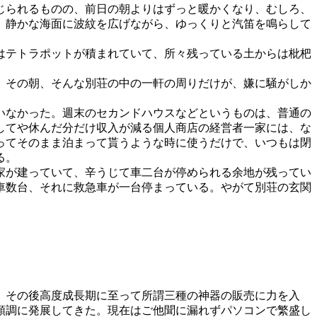
じられるものの、前日の朝よりはずっと暖かくなり、むしろ、
、静かな海面に波紋を広げながら、ゆっくりと汽笛を鳴らして
はテトラポットが積まれていて、所々残っている土からは枇杷
。その朝、そんな別荘の中の一軒の周りだけが、嫌に騒がしか
いなかった。週末のセカンドハウスなどというものは、普通の
してや休んだ分だけ収入が減る個人商店の経営者一家には、な
ってそのまま泊まって貰うような時に使うだけで、いつもは閉
る。
家が建っていて、辛うじて車二台が停められる余地が残ってい
車数台、それに救急車が一台停まっている。やがて別荘の玄関
。その後高度成長期に至って所謂三種の神器の販売に力を入
順調に発展してきた。現在はご他聞に漏れずパソコンで繁盛し