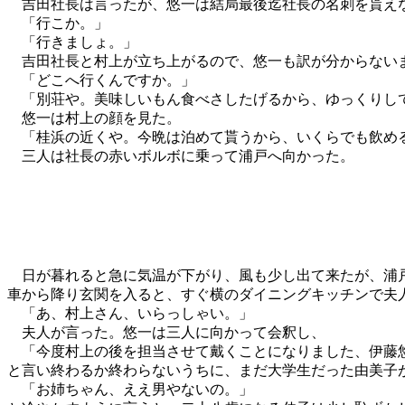
吉田社長は言ったが、悠一は結局最後迄社長の名刺を貰え
「行こか。」
「行きましょ。」
吉田社長と村上が立ち上がるので、悠一も訳が分からない
「どこへ行くんですか。」
「別荘や。美味しいもん食べさしたげるから、ゆっくりし
悠一は村上の顔を見た。
「桂浜の近くや。今晩は泊めて貰うから、いくらでも飲め
三人は社長の赤いボルボに乗って浦戸へ向かった。
日が暮れると急に気温が下がり、風も少し出て来たが、浦戸
車から降り玄関を入ると、すぐ横のダイニングキッチンで夫
「あ、村上さん、いらっしゃい。」
夫人が言った。悠一は三人に向かって会釈し、
「今度村上の後を担当させて戴くことになりました、伊藤
と言い終わるか終わらないうちに、まだ大学生だった由美子
「お姉ちゃん、ええ男やないの。」