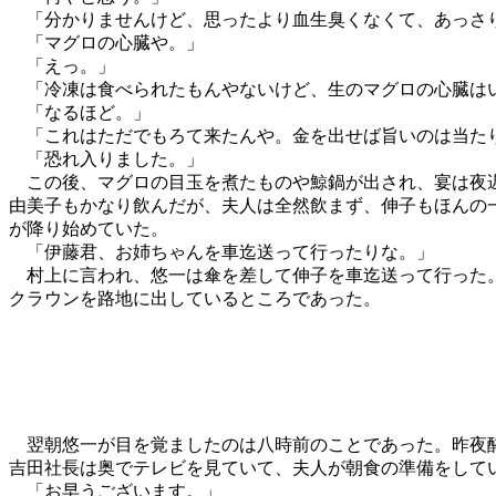
「分かりませんけど、思ったより血生臭くなくて、あっさ
「マグロの心臓や。」
「えっ。」
「冷凍は食べられたもんやないけど、生のマグロの心臓は
「なるほど。」
「これはただでもろて来たんや。金を出せば旨いのは当たり
「恐れ入りました。」
この後、マグロの目玉を煮たものや鯨鍋が出され、宴は夜遅
由美子もかなり飲んだが、夫人は全然飲まず、伸子もほんの
が降り始めていた。
「伊藤君、お姉ちゃんを車迄送って行ったりな。」
村上に言われ、悠一は傘を差して伸子を車迄送って行った。
クラウンを路地に出しているところであった。
翌朝悠一が目を覚ましたのは八時前のことであった。昨夜酔
吉田社長は奥でテレビを見ていて、夫人が朝食の準備をして
「お早うございます。」