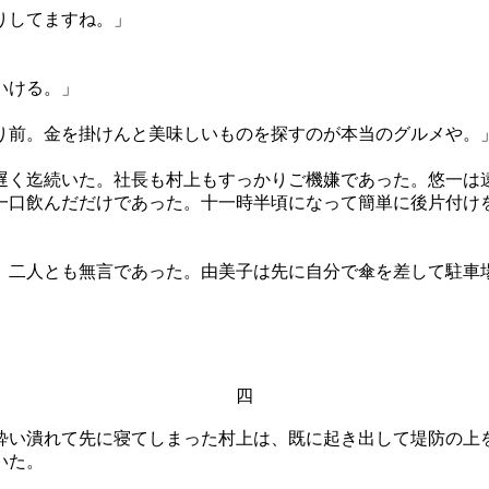
りしてますね。」
いける。」
前。金を掛けんと美味しいものを探すのが本当のグルメや。
く迄続いた。社長も村上もすっかりご機嫌であった。悠一は
一口飲んだだけであった。十一時半頃になって簡単に後片付け
二人とも無言であった。由美子は先に自分で傘を差して駐車
四
い潰れて先に寝てしまった村上は、既に起き出して堤防の上
いた。