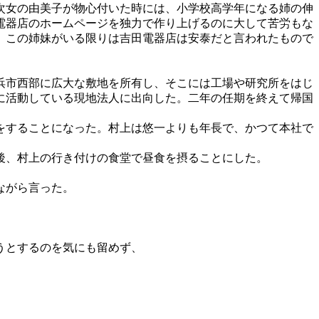
次女の由美子が物心付いた時には、小学校高学年になる姉の伸
電器店のホームページを独力で作り上げるのに大して苦労もな
、この姉妹がいる限りは吉田電器店は安泰だと言われたもので
浜市西部に広大な敷地を所有し、そこには工場や研究所をはじ
に活動している現地法人に出向した。二年の任期を終えて帰国
をすることになった。村上は悠一よりも年長で、かつて本社で
後、村上の行き付けの食堂で昼食を摂ることにした。
ながら言った。
うとするのを気にも留めず、