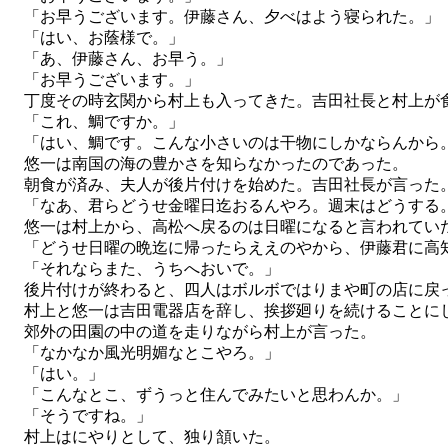
「お早うございます。伊藤さん、夕べはよう寝られた。」
「はい、お蔭様で。」
「あ、伊藤さん、お早う。」
「お早うございます。」
丁度その時玄関から村上も入ってきた。吉田社長と村上が食
「これ、鯛ですか。」
「はい、鯛です。こんな小さいのは干物にしかならんから
悠一は南国の海の豊かさを知らなかったのであった。
朝食が済み、夫人が後片付けを始めた。吉田社長が言った
「なあ、君らどうせ金曜日迄おるんやろ。週末はどうする
悠一は村上から、高松へ戻るのは日曜になると言われてい
「どうせ日曜の晩迄に帰ったらええのやから、伊藤君に高
「それならまた、うちへおいで。」
後片付けが終わると、四人はボルボではりまや町の店に戻
村上と悠一は吉田電器店を辞し、挨拶廻りを続けることに
郊外の田園の中の道を走りながら村上が言った。
「なかなか風光明媚なとこやろ。」
「はい。」
「こんなとこ、ずうっと住んでみたいと思わんか。」
「そうですね。」
村上はにやりとして、独り頷いた。