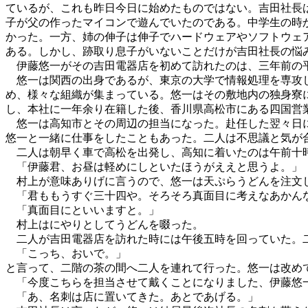
ているが、これも昨日今日に始めたものではない。吉田社長
子が父の作ったマイコンで遊んでいたのである。中学生の時
かった。一方、姉の伸子は伸子でハードウェアやソフトウェ
ある。しかし、跡取り息子がいないことだけが吉田社長の悩
伊藤悠一がその吉田電器店を初めて訪れたのは、三年前の
悠一は関西の出身であるが、東京の大学で情報処理を専攻し
め、様々な組織が集まっている。悠一はその敷地内の独身寮
し、本社に一年余り在籍した後、香川県高松市にある四国営
悠一は高知市とその周辺の担当になった。赴任した翌々日に
悠一と一緒に仕事をしたこともあった。二人は不思議と気が
二人は朝早く車で高松を出発し、高知に着いたのは午前十時
「伊藤君、お昼は軽めにしといたほうがええと思うよ。」
村上が意味ありげに言うので、悠一は天ぷらうどんを注文し
「君ももうすぐ三十四や。そろそろ真面目に考えなあかん
「真面目にといいますと。」
村上はにやりとしてうどんを啜った。
二人が吉田電器店を訪れた時には午後五時を回っていた。二
「こっち、おいで。」
と言って、二階の茶の間へ二人を連れて行った。悠一は改め
「今度こちらを担当させて戴くことになりました、伊藤悠
「あ、名刺は店に置いてきた。あとであげる。」