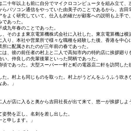
は二十年以上も前に自分でマイクロコンピュータを組み立て、
からパソコン通信をやっていた由美子のことであるから、吉田
アをよく研究していて、仕入も的確だが顧客への説明も上手で
みであった。
平成九年春のことであった。
、そのまま東京電算機株式会社に入社した。東京電算機は横
に入り、本社や営業所で様々な職種を経験した後、香港を中心
業所に配属されたのが三年前の春であった。
は、彼の前任者の村上と二人で高知市内の特約店に挨拶廻り
合い、仲良しの先輩後輩といった間柄であった。
頃であった。大型スーパー一軒と町の電器店二軒を訪問した
た。村上も同じものを取った。村上がうどんをふうふう吹き
なあ。」
人が店に入ると奥から吉田社長が出て来て、悠一が挨拶しよ
て姿勢を正し、名刺を差し出した。
一と申します。」