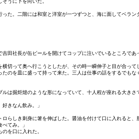
しそうに下を向いた。
った。二階には和室と洋室が一つずつと、海に面してベラン
吉田社長が缶ビールを開けてコップに注いでいるところであ
横切って奥へ行こうとしたが、その時一瞬伸子と目が合って
たのを皿に盛って持って来た。三人は仕事の話をするでもな
ルは掘炬燵のような形になっていて、十人程が座れる大きさ
。好きなん飲み。」
ロらしき刺身に箸を伸ばした。醤油を付けて口に入れると、
食べてみ。」
ものを口に入れた。