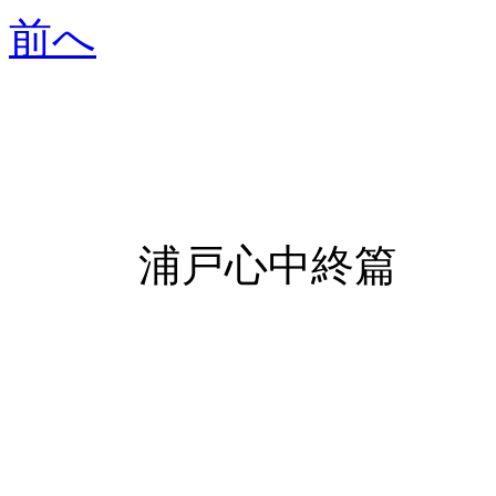
前へ
浦戸心中終篇