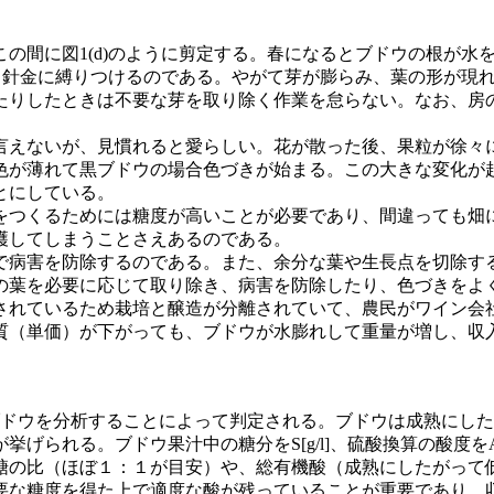
の間に図1(d)のように剪定する。春になるとブドウの根が水
げ、針金に縛りつけるのである。やがて芽が膨らみ、葉の形が現
たりしたときは不要な芽を取り除く作業を怠らない。なお、房
えないが、見慣れると愛らしい。花が散った後、果粒が徐々
薄れて黒ブドウの場合色づきが始まる。この大きな変化が起こる1
とにしている。
つくるためには糖度が高いことが必要であり、間違っても畑
穫してしまうことさえあるのである。
病害を防除するのである。また、余分な葉や生長点を切除す
の葉を必要に応じて取り除き、病害を防除したり、色づきをよ
れているため栽培と醸造が分離されていて、農民がワイン会
質（単価）が下がっても、ブドウが水膨れして重量が増し、収
ブドウを分析することによって判定される。ブドウは成熟にし
られる。ブドウ果汁中の糖分をS[g/l]、硫酸換算の酸度をA[g
糖の比（ほぼ１：１が目安）や、総有機酸（成熟にしたがって
要な糖度を得た上で適度な酸が残っていることが重要であり、