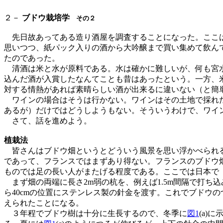
２－
ブドウ栽培学
その２
先日故あってある造り酒屋を調査することになった。ここは
思いつつ、紙パック入りの酒から大吟醸まで買い集めて飲ん
たのであった。
清酒は米と水が原料である。水は確かに難しいが、何も宮水
込んだ酒が入賞したなんてことも昔はあったという。一方、
対する情熱があれば素晴らしい酒が出来るに違いない（と簡
ワインの場合はそうは行かない。ワインはその土地で採れた
あるが）だけではどうしようもない。そういうわけで、ワイ
さて、話を進めよう。
植栽法
皆さんはブドウ畑というとどういう風景を思い浮かべられるで
であって、フランスではまずあり得ない。フランスのブドウ畑の
ものでは足の長い人がまたげる程度である。ここでは日本で
まず畑の両端に長さ2m弱の杭を、例えば1.5m間隔で打ち込
ら40cmの位置にステンレス製の針金を渡す。これでブドウの
えられたことになる。
３年程でブドウ樹は十分に生長するので、冬季に
図1
(a)