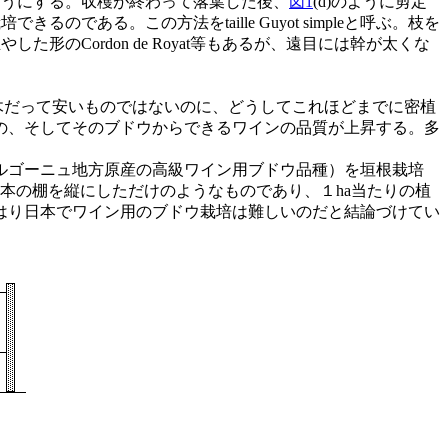
ようにする。収穫が終わって落葉した後、
図1
(d)のように剪定
ある。この方法をtaille Guyot simpleと呼ぶ。枝を
した形のCordon de Royat等もあるが、遠目には幹が太くな
木だって安いものではないのに、どうしてこれほどまでに密植
の、そしてそのブドウからできるワインの品質が上昇する。多
ルゴーニュ地方原産の高級ワイン用ブドウ品種）を垣根栽培
日本の棚を縦にしただけのようなものであり、１ha当たりの植
はり日本でワイン用のブドウ栽培は難しいのだと結論づけてい