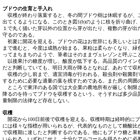
ブドウの生育と手入れ
収穫が終わり落葉すると、冬の間ブドウ樹は休眠するが、こ
出てくるようになる。このとき図1(b)のように枝を折り曲
１で丸く描いた芽以外の位置から芽が出たり、複数の芽が出
守るのである。
初夏に開花を迎える。ブドウの花はお世辞にも美しいとは言
まで進むと、今度は成熟が始まる。果粒は柔らかくなり、緑色が
ってまちまちのようで、筆者はそのままヴェレゾンと呼ぶこ
以後果汁の糖度が増し、酸度が低下する。高品質のワインを
だと判断していても、明日大雨が降るとなれば、あわてて収
収穫の少し前まで、適宜消毒が行われる。殺虫剤や殺菌剤で
するために必要な適量の葉を残すためである。また房の周囲
ところで東洋のある国では大企業の農地所有が厳しく制限さ
降るのを待ってブドウを収穫するという。そうすれば多少品
量制限の法律など存在しない。
収穫
開花から100日前後で収穫を迎える。収穫時期は経時的に
には様々な指標が用いられるが、代表的なものとして糖酸比が挙げ
で収穫期に達したと判断するのである。他にもブドウ糖と果
いられる。いずれにせよ、十分なアルコールを得るために必