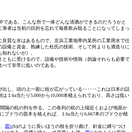
中である。こんな所で一体どんな清酒ができるのだろうかと
に筆者は当初の目的を忘れて毎夜飲み耽ることになってしまっ
に良質な水はあるもので、京浜工業地帯内某所の工業用水で仕
の設備と資金、熟練した杜氏の技術、そして何よりも酒造りに
も知れないが）。
まともに受けるので、設備や技術や情熱（勿論それらも必要で
比べて非常に低いのである。
し、頭の上一面に枝が広がっている･･････これは日本の話
当たり5,000から10,000本植えられており、高さは低い
5m間隔の杭の列を作る。この各列の杭の上端近くおよび地面か
ブドウの苗木を植えれば、１ha当たり6,667本のブドウが植
ろ、
図1
(b)のように長いほうの枝を折り曲げ、針金に縛りつけ