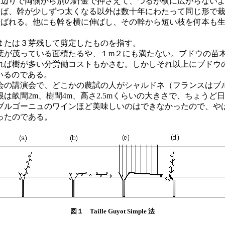
中間辺りで両側から別の針金で押さえて、つるが横に広がらない
幹が少しずつ太くなる以外は数十年にわたって同じ形で栽培できるので
bleと呼ばれる。他にも幹を横に伸ばし、その幹から短い枝を何本も生や
または３芽残して剪定したものを指す。
が茂っている面積たるや、１m２にも満たない。ブドウの苗
れば樹が多い分労働コストもかさむ。しかしそれ以上にブドウ
いるのである。
の講演会で、どこかの農試の人がシャルドネ（フランスはブ
畝間2m、樹間4m、高さ2.5mくらいの大きさで、ちょうど
ブルゴーニュのワインほど美味しいのはできなかったので、や
ったのである。
図１ Taille Guyot Simple 法