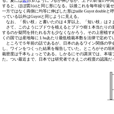
る。夏には
図1
(c)のようにつるが伸びるが、上下の針金の
すると、ほぼ図1(a)と同じ形になる。以後これを毎年繰り返せば、
一方ではなく両側に均等に伸ばした形はtaille Guyot dou
っている以外はGuyotと同じように見える。
なお、「長い枝」と書いたのは４芽以上、「短い枝」は２
さて、このようにブドウを植えるとブドウ樹１本当たりの葉
するのか疑問を持たれる方も少なくなかろう。その上密植す
くの国では産地毎に１haあたり最低植栽本数を法律で定めて
ところで５年前の話であるが、日本のあるワイン関係の学会
し、ワインをつくった結果を報告していた。ところがその垣根は
栽密度は千本ちょっとである。しかるにその講演では、本場
た。つい最近まで、日本では研究者でさえこの程度の認識だ