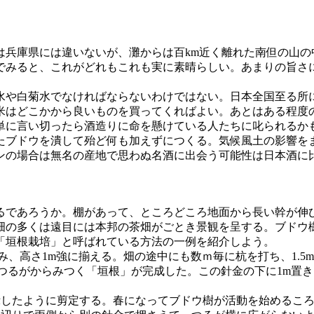
兵庫県には違いないが、灘からは百km近く離れた南但の山の
でみると、これがどれもこれも実に素晴らしい。あまりの旨さ
や白菊水でなければならないわけではない。日本全国至る所
米はどこかから良いものを買ってくればよい。あとはある程度
単に言い切ったら酒造りに命を懸けている人たちに叱られるか
ブドウを潰して殆ど何も加えずにつくる。気候風土の影響を
ンの場合は無名の産地で思わぬ名酒に出会う可能性は日本酒に
あろうか。棚があって、ところどころ地面から長い幹が伸び出
多くは遠目には本邦の茶畑がごとき景観を呈する。ブドウ樹は１ha
「垣根栽培」と呼ばれている方法の一例を紹介しよう。
み、高さ1m強に揃える。畑の途中にも数ｍ毎に杭を打ち、1.
つるがからみつく「垣根」が完成した。この針金の下に1m置きに
に示したように剪定する。春になってブドウ樹が活動を始めるこ