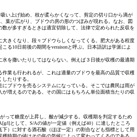
を吸い上げ始め、枝が柔らかくなって、剪定の切り口から滴が
れ、葉が広がり、ブドウの房の形のつぼみが現れる。なお、図
の数が多すぎるときは適宜切除して、法律で定められた反収を
に大きくなり、段々ブドウらしくなってくる。肥大がある程度
0日前後の期間をveraisonと呼ぶ。日本語訳は学派によ
に水を撒いたりしてはならない。例えば３日後が収穫の最適期
る作業も行われるが、これは適量のブドウを最高の品質で収穫
くしたりする。
社にブドウを売るシステムになっている。そこでは農民は雨が
入が増えるのである。その国にはもちろん単位面積当たりの収
たがって糖度が上昇し、酸が減少する。収穫期を判定するため
/l]として、S/Aの値が一定値（例えば40）に達したところ
低下）に対する酒石酸（ほぼ一定）の割合なども指標として用
収穫時期の値はその年の気候によって変わってくるのである。