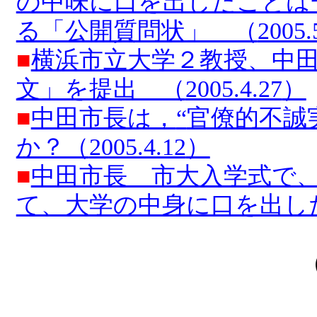
の中味に口を出したことは
る「公開質問状」 （
2005.
■
横浜市立大学２教授、中
文」を提出 （
2005.4.27
）
■
中田市長は，
“
官僚的不誠
か？（
2005.4.12
）
■
中田市長 市大入学式で
て、大学の中身に口を出し
（