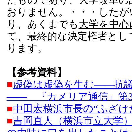
おりません。・・・したが
り、あくまでも
大学を中心
て、最終的な決定権者とし
ります。
【参考資料】
■
虚偽は虚偽を生む
――
抗
――
『カメリア通信』第
■
中田宏横浜市長の
“
ふざけ
■
吉岡直人（横浜市立大学