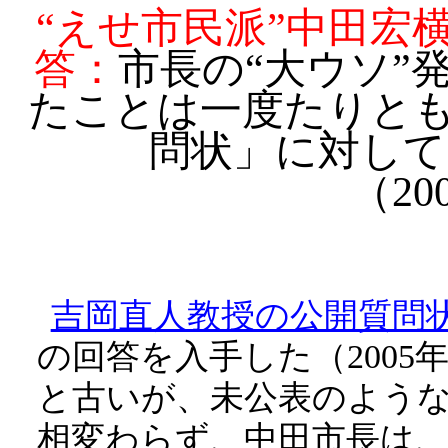
“えせ市民派”中田宏
答：
市長の“大ウソ”
たことは一度たりと
問状」に対して
（200
吉岡直人教授の公開質問状（2
の回答を入手した（2005年
と古いが、未公表のよう
相変わらず、中田市長は