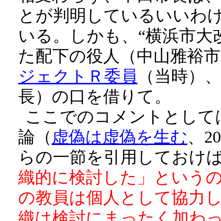
とが判明しているいいわけ
いる。しかも、“横浜市大
た配下の役人（中山雅裕市
ジェクトＲ委員
（当時）
長）の口を借りて。
ここでのコメントとして
論（
虚偽は虚偽を生む
、2
らの一節を引用しておけ
織的に検討した」という
の教員は個人として協力
織は検討にまったく加わ