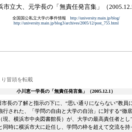
浜市立大、元学長の「無責任発言集」（
2005.12
全国国公私立大学の事件情報
http://university.main.jp/blog/
http://university.main.jp/blog3/archives/2005/12/post_755.html
より冒頭を転載
小川恵一学長の「無責任発言集」（
2005.12.1）
田市長の了解と指示の下に、“思い通りにならない”教員
強行された、「学問の自由と大学の自治」に対する“徹底
（現、横浜市中央図書館長）が、大学の最高責任者とし
と同時に横浜市大に赴任し、学問の枠を超えて交流を持っ