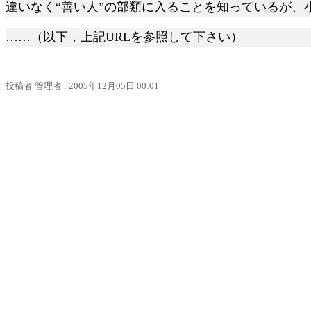
違いなく“善い人”の部類に入ることを知っているが
……（以下，上記
URLを参照して下さい）
投稿者
管理者
: 2005
年
12
月
05
日
00:01