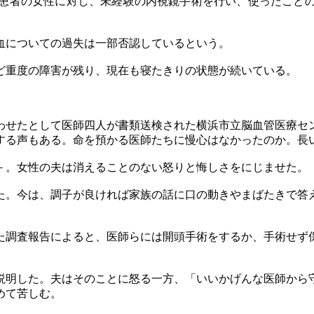
患者の女性に対し、未経験の内視鏡手術を行い、使ったことの
血についての過失は一部否認しているという。
ど重度の障害が残り、現在も寝たきりの状態が続いている。
せたとして医師四人が書類送検された横浜市立脳血管医療セ
する声もある。命を預かる医師たちに慢心はなかったのか。長
。女性の夫は消えることのない怒りと悔しさをにじませた。
。今は、調子が良ければ家族の話に口の動きやまばたきで答
調査報告によると、医師らには開頭手術をするか、手術せず
明した。夫はそのことに怒る一方、「いいかげんな医師から
めて苦しむ。