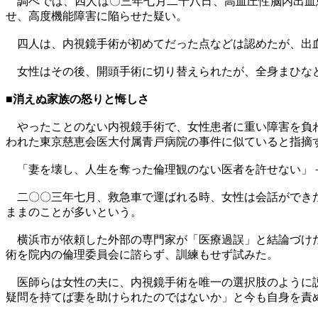
調べでは、四人は〇三年七月二十八日、高血圧性脳内出血
せ、高度機能障害に陥らせた疑い。
四人は、内視鏡手術が初めてだった点などは認めたが、出
女性はその後、開頭手術に切り替えられたが、全身まひな
■消えぬ家族の怒りと悔しさ
やったことのない内視鏡手術で、女性患者に重い障害を負わ
われた東京慈恵会医大付属青戸病院の事件に似ていると指摘
「妻を壊し、人生を奪った倫理観のない医者を許せない」－
二〇〇三年七月、救急車で運ばれる時、女性は会話ができた
ままのことが多いという。
横浜市が依頼した外部の専門家が「医療過誤」と結論づけた
術を院内の倫理委員会に諮らず、訓練もせず試みた。
医師らは女性の夫に、内視鏡手術を唯一の選択肢のように説
疑問を持てば妻を助けられたのではないか」と今も自身を責