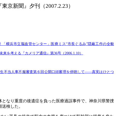
『東京新聞』夕刊（
2007.2.23）
！！「横浜市立脳血管センター」医療ミス“市長ぐるみ”隠蔽工作の全貌
考える『カメリア通信』第36号（2006.1.10）
生不当人事不服審査第６回公開口頭審理を傍聴して――真実はひとつ
体となり重度の後遺症を負った医療過誤事件で、神奈川県警捜
類送検した。