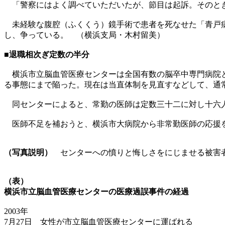
「警察にはよく調べていただいたが、節目は起訴。そのとき
未経験な腹腔（ふくくう）鏡手術で患者を死なせた「青戸病
し、争っている。 （横浜支局・木村留美）
■退職相次ぎ定数の半分
横浜市立脳血管医療センターは全国有数の脳卒中専門病院と
る事態にまで陥った。現在は当直体制を見直すなどして、通
同センターによると、常勤の医師は定数三十二に対し十六人
医師不足を補おうと、横浜市大病院から非常勤医師の応援を
（写真説明）
センターへの憤りと悔しさをにじませる被害
（表）
横浜市立脳血管医療センターの医療過誤事件の経過
2003年
7月27日 女性が市立脳血管医療センターに運ばれる