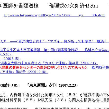
４医師を書類送検 「倫理観の欠如許せぬ」 
http://www.tokyo-np.co.jp/00/sya/20070223/eve_____sya_____006.shtml
!! ――“青戸病院と同じ”・“マズイ。何があっても削れ” 醜悪
滋子先生不当人事不服提訴 第１回口頭審理傍聴記」 横浜市立大学の未来を
5.10）
06.6.15）
立大学の未来を考える『カメリア通信』第41号（2006.7.1）
も隠蔽の責任をセンターの医師に押し付けたのであった》
松岡慈子先
』第46号（2006.12.18）
欠如許せぬ」 『東京新聞』夕刊（
2007.2.23）
月、内視鏡手術を受けた同市の女性（５３）が意識不明の重
神経外科部長（５５）や執刀医（３８）ら四人を横浜地検に書