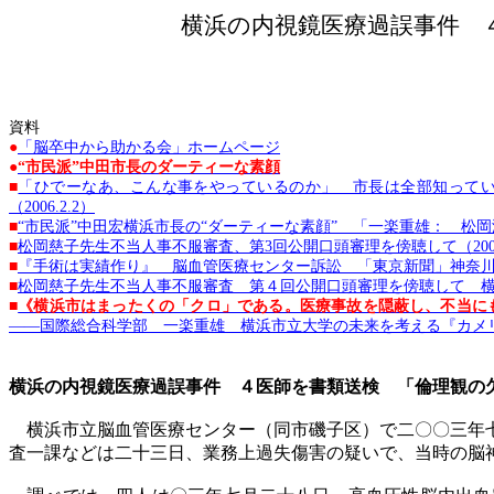
横浜の内視鏡医療過誤事件 
資料
●
「脳卒中から助かる会」ホームページ
●
“市民派”中田市長のダーティーな素顔
■
「ひでーなあ、こんな事をやっているのか」 市長は全部知っていた
（2006.2.2）
■
“市民派”中田宏横浜市長の“ダーティーな素顔” 「一楽重雄： 松岡
■
松岡慈子先生不当人事不服審査、第3回公開口頭審理を傍聴して（2006.
■
『手術は実績作り』 脳血管医療センター訴訟 「東京新聞」神奈川（20
■
松岡慈子先生不当人事不服審査 第４回公開口頭審理を傍聴して 横浜市
■
《横浜市はまったくの「クロ」である。医療事故を隠蔽し、不当に
――国際総合科学部 一楽重雄 横浜市立大学の未来を考える『カメリア通信
横浜の内視鏡医療過誤事件 ４医師を書類送検 「倫理観の
横浜市立脳血管医療センター（同市磯子区）で二〇〇三年七
査一課などは二十三日、業務上過失傷害の疑いで、当時の脳