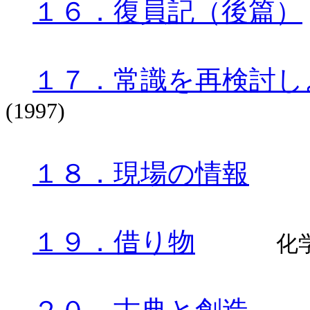
１６．復員記（後篇）
１７．常識を再検討し
(1997)
１８．現場の情報
１９．借り物
化