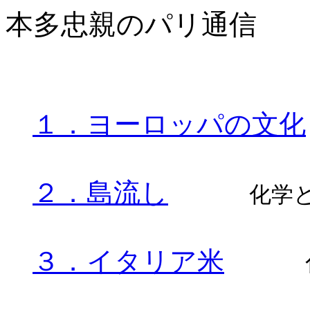
本多忠親のパリ通信
１．ヨーロッパの文化
２．島流し
化学
３．イタリア米