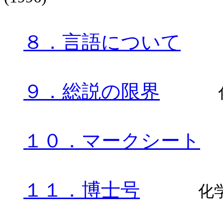
８．言語について
９．総説の限界
１０．マークシート
１１．博士号
化