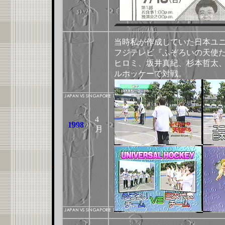
当時私が作成していた日本ユ
フジテレビ『ふぞろいの天使
ヒロミ、坂井真紀、杉本哲太
ルホッケーで対戦。
4
1998
月