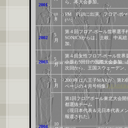
ら、本大会参加。
2001
FM FUJIに出演、フロア-
10
月
(^^;
第４回フロア-ボール世界選手
5
2002
SONICSからは、土岐、中
月
加。
第４回女性フロア-ボール世界
5
2003
小原も5回目の国際大会参加。
月
次回から、王国スウェーデン
2
2003年に八王子MAXが、第19
月
ページの４月号特集
”LEADERs
第1回フロアボール東北大会開
都選抜チーム
（現日本代表＆元日本代表メン
報道された。
10
2004