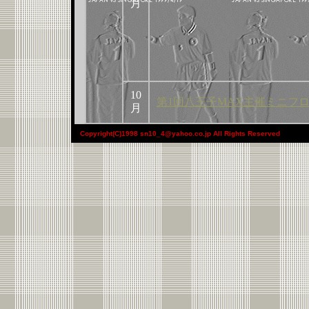
月
10
第1回八王子MAX主催ミニフ
月
Copyright(C)1998 sn10_4@yahoo.co.jp All Rights Reserved