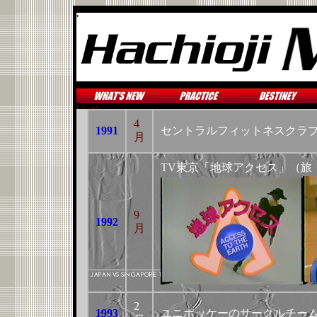
4
1991
セントラルフィットネスクラ
月
TV東京「地球アクセス」（旅・
9
1992
月
2
1993
ユニホッケーのサークルチーム”