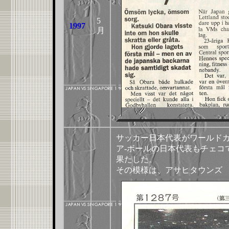
5
1997
月
サッカー日本代表がワールド
ア-ボールの日本代表も
チェコ
果たした。
その模様は、アサヒタウンズ 1