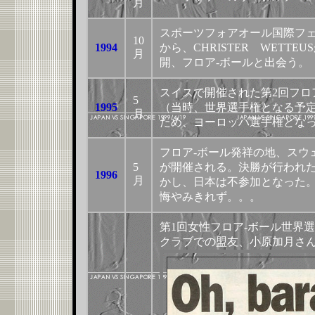
月
スポーツフォアオール国際フェ
10
1994
から、CHRISTER WETT
月
開、フロア-ボールと出会う。
スイスで開催された第2回フロ
5
1995
（当時、世界選手権となる予
月
ため、ヨーロッパ選手権とな
フロア-ボール発祥の地、スウ
5
が開催される。決勝が行われたグ
1996
月
かし、日本は不参加となった。
悔やみきれず。。。
第1回女性フロア-ボール世界
クラブでの盟友、小原加月さん