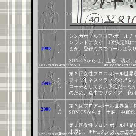
シンガポールフロア-ボールチ
ンランドに次ぐ、3位決定戦に
4
1999
るが、登録ミスでゴールは取り
月
SONICSからは、土岐、清水
第２回女性フロア-ボール世界
5
フィットネスクラブでの盟友
1999
月
コーチとして参加予定だった
のため、途中でリタイア。私
5
第３回フロア-ボール世界選手
2000
月
SONICSからは、土岐、中嶌
第３回女性フロア-ボール世界
5
小原は、IFFセクレタリーの
月