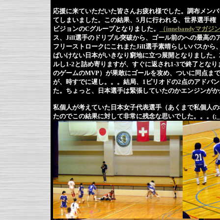
応援に来ていただいた皆さんお疲れ様でした。調布メンバ
てしまいました。この結果、5月に行われる、世界選手権（W
ビジョンのCグループとなりました。
（innebandyマ
ス、Jill選手のドリブル突破から、ゴール前のへの最高
フリーストロークにこれまたJill選手素晴らしいパスか
ばいけない日本がいきなり窮地に立つ展開となりました。
ルし1-2と詰め寄りますが、すぐに返され1-3で終了と
のゲームのMVP）が果敢にゴールを攻め、ついに同点ま
が、時すでに遅し。。。結局、1ピリオドの2点のアドバ
た。ちょっと、日本選手は緊張していたのかエンジンがか
私個人が考えていた日本女子代表選手（あくまで私個人の
たのでこの結果に対して非常に残念な思いでした。。。(;_;)/