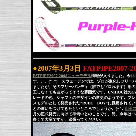
●2007年3月3日
FATPIPE2007
FATPIPE2007-2008ニューモデル
情報が入りました。今回
す。。。(*_*) スウェーデンでは、ゾロが進化し
フリー
ましたが、そのフリーバンディ（誰でもゾロれます）用の
工しなくても曲がってそうな雰囲気です。UNIHOC社のEV
レードの色、シャフトのデザインの変更のようです。ブレ
スモデルとして発売された”RUDE BOY”に採用され
との違いをつけてきたといところでしょうか。(^^♪
山王
月の正式発売に向けて準備中とのことです。尚、今年は”S
多くて大変ですが、頑張ってください。