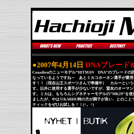
●2007年4月14日
DNAブレード
Canadienのニューモデル”HITMAN DNA”のブレー
なっているようですね～ あとミカコホーネン選手が愛用
す！！（現在山王スポーツさんで準備中） カルーという
す。以外に使用する選手が少ないですが、盟友のオーマン選手、
す。ミカは、もちろんシグネチャーモデルの”MK29”を使
ましたが、やはりKARHU時の方が調子が良い、とのことで
ティックをぜひお試しを！！(^。^)