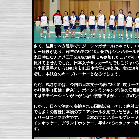
さて、注目すべき選手ですが、シンガポールはやはり、Jill&
レー経験があり、昨年のWFC2006大会ではシンガポー
来日時になんと八王子MAXの練習にも参加したことがあ
負けてませんでした。日本女子サッカー”なでしこジャパ
も半田選手という1995年初代日本女子代表以降、実に1
増し、本試合のキープレーヤーとなるでしょう。
ただ、残念なのは、今回の日本女子代表に2006年度リーグ
かり選手（旧姓：伊奈）、ポイントランキング1位の江畑
てはモチベーションが上がらない状態ですが。。。(ToT)/~
しかし、日本で初めて実施される国際試合、そして絶対に
でも多くの皆様に本物のフロアボールを見ていただき、日
ェリーはスイスの方です。）日本のフロアボールプレーヤ
インホッケー、グランドホッケー、等すべてのホッケー界
す。