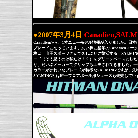
●2007年3月4日
Canadien,SA
Canadienから、1本ニューモデル情報が入りました。日
ブレードになっています。丸い枠に星印のCanadienマ
枚は、山王スポーツさんで久しぶりに復活する、SALMI
ード（そう思うのは私だけ！？）をグリーンベースにした
り、だいぶメーカーでグリップも工夫されてきました。一
カラーがきれいなブレードが特徴なSALMINGですが、
SALMING社は唯一フロアボール用シューズも発売して