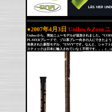
●2007年4月3日
Unihoc&Zo
Unihocから、突如ニューモデルが追加されました。”CUR
PLAYERブレードで、ゾロ系プレー向きの人にできたよう
発表された新型モデル、”ENVY”です。なんと、シャフ
スティックは日本に輸入されていなく不明です。。。(-_-;)