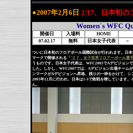
●2007年2月6日
2/17、日本
Women´s WFC Qual
開催日
入場料
HOME
07.02.17
無料
日本女子代表
－
ついに日本初のフロアボール国際試合が行われます。日本
マークで開催される「
’０７ 女子世界フロアーボール選
うものです。日本女子代表は、WFC2005でAデビジョン
した。しかし、WFC2007では、Aデビジョン出場チームが
ンマークがAデビジョンへ昇格、残りの一枠をかけて、シ
2005年12月に行われ、日本は1-3で敗戦を喫していま
ん。