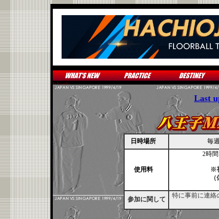
Last u
日時場所
毎
2時
使用料
※
（
特に事前に連絡
参加に関して