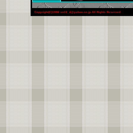
Copyright(C)1998 sn10_4@yahoo.co.jp All Rights Reserved