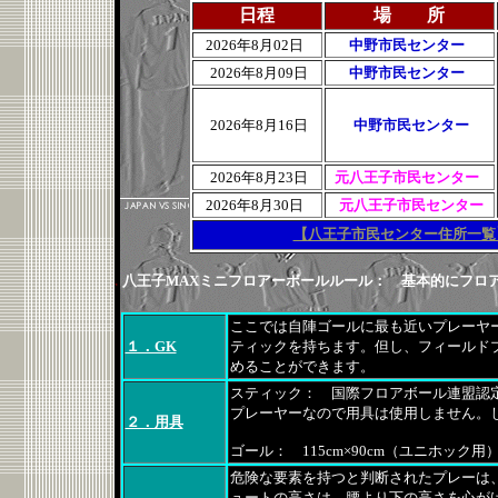
日程
場 所
2026年8月02日
中野市民センター
2026年8月09日
中野市民センター
2026年8月16日
中野市民センター
2026年8月23日
元八王子市民センター
2026年8月30日
元八王子市民センター
【八王子市民センター住所一覧
八王子MAXミニフロアーボールルール： 基本的にフロ
ここでは自陣ゴールに最も近いプレーヤ
１．GK
ティックを持ちます。但し、フィールド
めることができます。
スティック： 国際フロアボール連盟認
プレーヤーなので用具は使用しません。
２．用具
ゴール： 115cm×90cm（ユニホック
危険な要素を持つと判断されたプレーは
ュートの高さは、腰より下の高さを心が