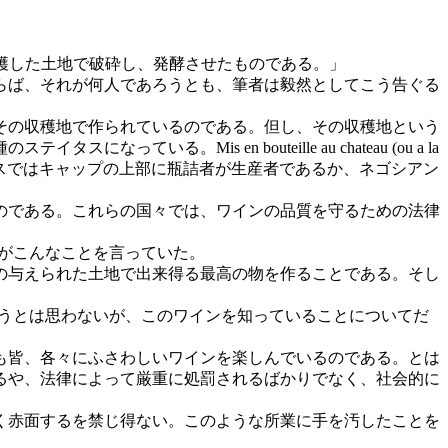
穫した土地で破砕し、発酵させたものである。」
らば、それが何人であろうとも、筆者は毅然としてこう告ぐる
その収穫地で作られているのである。但し、その収穫地という
is en bouteille au chateau (ou a la
ある。ちなみにフランスではキャップの上部に瓶詰者が生産者であるか、ネゴシアン
のである。これらの国々では、ワインの品質を守るための法律
ナーがこんなことを言っていた。
の与えられた土地で出来得る最高の物を作ることである。そし
掛けようとは思わないが、このワインを知っていることについてだ
も皆、各々にふさわしいワインを楽しんでいるのである。とは
るや、法律によって厳重に処罰されるばかりでなく、社会的に
く赤面するを禁じ得ない。このような所業に手を汚したことを