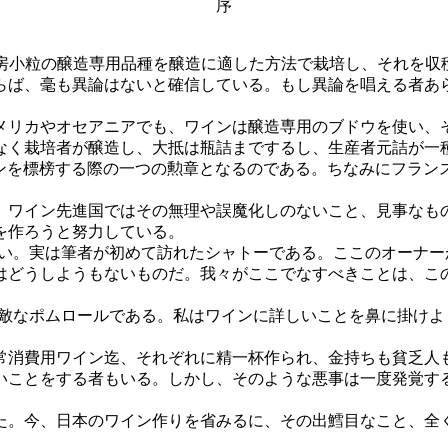
序
小房小粒の醸造専用品種を醸造に適した方法で栽培し、それを収
ば、毫も異論はないと確信している。もし異論を唱える者あ
リカやオセアニアでも、ワインは醸造専用のブドウを使い、
造し、大抵は瓶詰までするし、生産者元詰が一種のステイタスになっている。M
te bottled等の表示は高級ワインを標榜する際の一つの勲章となるので
ワイン先進国ではその無理や誤魔化しのないこと、見事なも
を作ろうと努力している。
っしゃるまい。実は筆者が初めて訪れたシャトーである。ここのオー
どうしようもないものだ。我々がここでなすべきことは、こ
、とても素敵なポムロールである。私はワインに詳しいことを鼻に
消費用ワイン迄、それぞれに精一杯作られ、金持ちも貧乏人
いことをする者もいる。しかし、そのような悪事は一度発覚す
。今、日本のワイン作りを省みるに、その出鱈目なこと、全