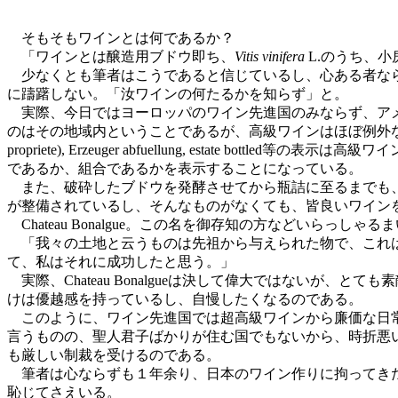
そもそもワインとは何であるか？
「ワインとは醸造用ブドウ即ち、
Vitis vinifera
L.のうち、
少なくとも筆者はこうであると信じているし、心ある者なら
に躊躇しない。「汝ワインの何たるかを知らず」と。
実際、今日ではヨーロッパのワイン先進国のみならず、アメ
のはその地域内ということであるが、高級ワインはほぼ例外なく栽培者が醸
propriete), Erzeuger abfuellung, esta
であるか、組合であるかを表示することになっている。
また、破砕したブドウを発酵させてから瓶詰に至るまでも、
が整備されているし、そんなものがなくても、皆良いワイン
Chateau Bonalgue。この名を御存知の方などいら
「我々の土地と云うものは先祖から与えられた物で、これは
て、私はそれに成功したと思う。」
実際、Chateau Bonalgueは決して偉大ではないが
けは優越感を持っているし、自慢したくなるのである。
このように、ワイン先進国では超高級ワインから廉価な日常
言うものの、聖人君子ばかりが住む国でもないから、時折悪
も厳しい制裁を受けるのである。
筆者は心ならずも１年余り、日本のワイン作りに拘ってきた
恥じてさえいる。