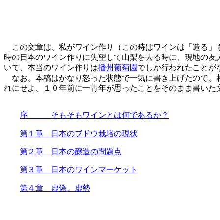
この文章は、私がワイン作り（この時はワインは「造る」も
時の日本のワイン作りに失望して山梨を去る時に、現地の友
いて、本当のワイン作りは
播州葡萄園
でしか行われたことが
なお、本稿はかなり怒った状態で一気に書き上げたので、相
れにせよ、１０年前に一青年が思ったことをそのまま書いた
序 そもそもワインとは何であるか？
第１章 日本のブドウ栽培の現状
第２章 日本の醸造の問題点
第３章 日本のワインマーケット
第４章 虚偽、虚勢