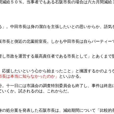
間減給５０％。当事者でもある石阪市長の場合は六カ月間減給
」。中田市長は身の潔白を主張したいとの思いからか、語気
市長と側近の北薗前室長。しかも中田市長は自らパーティー
し市政を運営する最高責任者である市長として」とあくまで
。
応援したいという心から始まったこと」と擁護するかのよう
市長は本当に知らなかったのか」
といぶかる。
。十一日には市議会の調査特別委員会も終了し、事件は終息
ていくか。試されるのは、これからだ。
の処分案を発表した石阪市長は、減給期間について「比較的