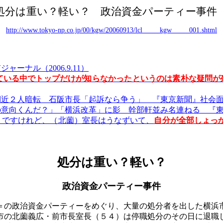
 処分は重い？軽い？ 政治資金パーティー事件
http://www.tokyo-np.co.jp/00/kgw/20060913/lcl_____kgw_____001.shtml
ナル（2006.9.11）
ている中でトップだけが知らなかったというのは素朴な疑問が
人暗転 石阪市長「起訴なら争う」 『東京新聞』社会面（200
向くんだ？」「横浜改革」に影 幹部軒並み名連ねる 『東京新聞
うですけれど、（北薗）室長はうなずいて、
自分が全部しょっ
処分は重い？軽い？
政治資金パーティー事件
の政治資金パーティーをめぐり、大量の処分者を出した横浜
市の北薗義広・前市長室長（５４）は停職処分のその日に退職