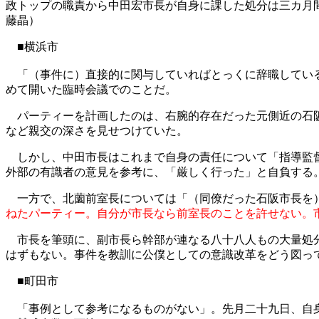
政トップの職責から中田宏市長が自身に課した処分は三カ月
藤晶）
■横浜市
「（事件に）直接的に関与していればとっくに辞職している
めて開いた臨時会議でのことだ。
パーティーを計画したのは、右腕的存在だった元側近の石阪
など親交の深さを見せつけていた。
しかし、中田市長はこれまで自身の責任について「指導監督
外部の有識者の意見を参考に、「厳しく行った」と自負する
一方で、北薗前室長については「（同僚だった石阪市長を）
ねたパーティー。自分が市長なら前室長のことを許せない。
市長を筆頭に、副市長ら幹部が連なる八十八人もの大量処分
はずもない。事件を教訓に公僕としての意識改革をどう図っ
■町田市
「事例として参考になるものがない」。先月二十九日、自身