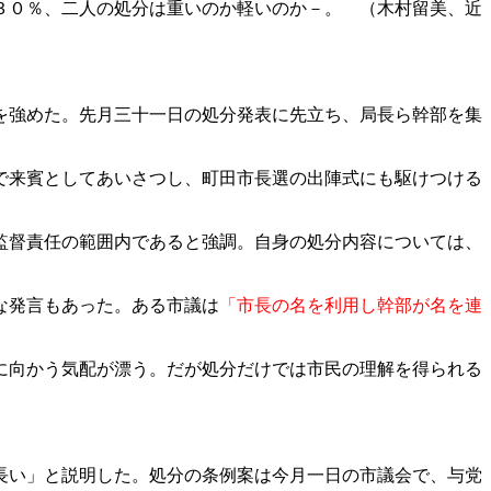
３０％、二人の処分は重いのか軽いのか－。 （木村留美、近
を強めた。先月三十一日の処分発表に先立ち、局長ら幹部を集
で来賓としてあいさつし、町田市長選の出陣式にも駆けつける
監督責任の範囲内であると強調。自身の処分内容については、
な発言もあった。ある市議は
「市長の名を利用し幹部が名を連
に向かう気配が漂う。だが処分だけでは市民の理解を得られる
長い」と説明した。処分の条例案は今月一日の市議会で、与党