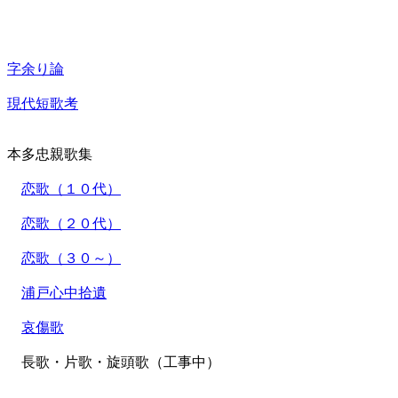
字余り論
現代短歌考
本多忠親歌集
恋歌（１０代）
恋歌（２０代）
恋歌（３０～）
浦戸心中拾遺
哀傷歌
長歌・片歌・旋頭歌（工事中）