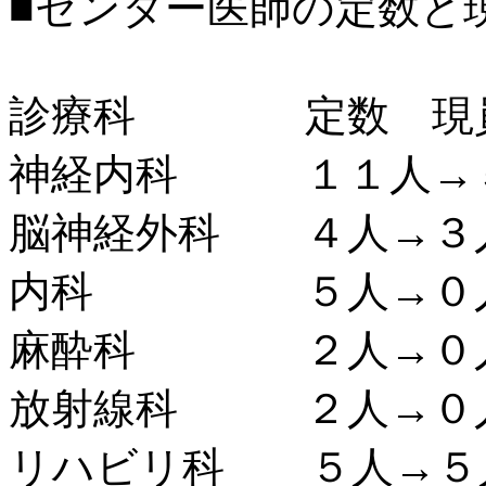
■センター医師の定数と
診療科 定数 現
神経内科 １１人
→
脳神経外科 ４人
→３
内科 ５人
→０
麻酔科 ２人
→０
放射線科 ２人
→０
リハビリ科 ５人
→５