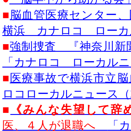
■
脳血管医療センター、
横浜 カナロコ ローカルニ
■
強制捜査 『神奈川新聞
「カナロコ ローカルニュー
■
医療事故で横浜市立
ロコローカルニュース
（
■
《みんな失望して辞
医、４人が退職へ
「カ