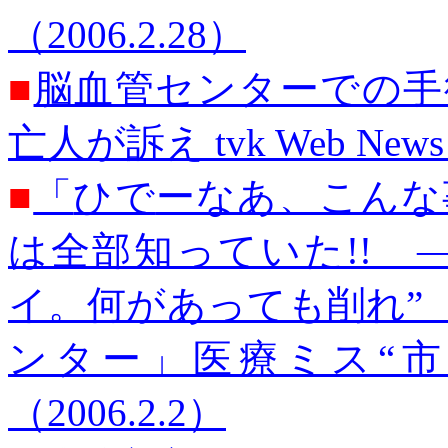
（2006.2.28）
■
脳血管センターでの手
亡人が訴え
tvk
Web News
■
「
ひで
ーなあ、こんな
は全部知っていた!! 
イ。何があっても削れ”
ンター」医療ミス“市
（2006.2.2）