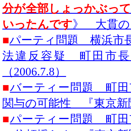
分が全部しょっかぶっ
いったんです
》 大貫のり
■
パーティ問題 横浜市
法違反容疑 町田市長
（2006.7.8）
■
バーティー問題 町田
関与の可能性 『東京新聞』
■
パーティー問題 町田