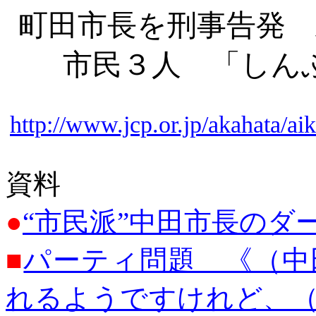
町田市長を刑事告発
市民３人 「しん
http://www.jcp.or.jp/akahata/
資料
●
“市民派”中田市長のダ
■
パーティ問題 《（中
れるようですけれど、