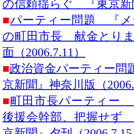
の信頼揺らぐ 『東京新聞』
■
パーティー問題 『メ
の町田市長 献金とり
面（2006.7.11）
■
政治資金パーティー問
京新聞』神奈川版（2006.7
■
町田市長パーティー
後援会幹部、把握せず
京新聞』夕刊（2006.7.1