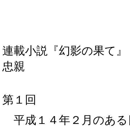
連載小説『幻
忠親
第１回
平成１４年２月のある