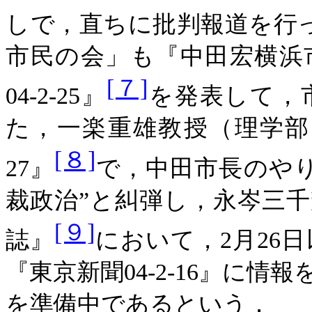
しで，直ちに批判報道を行
市民の会」も『中田宏横浜
[７]
04-2-25』
を発表して，
た，一楽重雄教授（理学部）は
[８]
27』
で，中田市長のや
裁政治”と糾弾し，永岑三
[９]
誌』
において，2月26
『東京新聞04-2-16』に
を準備中であるという．