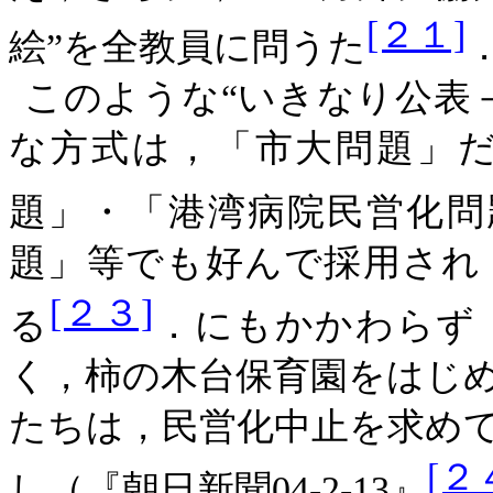
[２１]
絵”を全教員に問うた
このような“いきなり公表
な方式は，「市大問題」
題」・「港湾病院民営化問
題」等でも好んで採用され
[２３]
る
．にもかかわらず
く，柿の木台保育園をはじ
たちは，民営化中止を求め
[２
し（『朝日新聞
04-2-13』