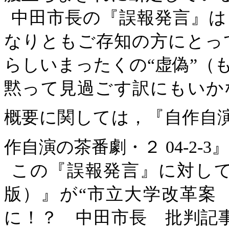
中田市長の『誤報発言』は
なりともご存知の方にとっ
らしいまったくの“虚偽”（
黙って見過ごす訳にもいか
概要に関しては，『自作自
作自演の茶番劇・２ 04-2-3』
この『誤報発言』に対し
版）』が“市立大学改革案
に！？ 中田市長 批判記