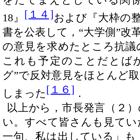
[１４]
18』
および『大枠の整理
書を公表して，“大学側”改
の意見を求めたところ抗議
これも予定のことだとばか
グ”で反対意見をほとんど取
[１６]
しまった
．
以上から，市長発言（２）
い。すべて皆さんも見てい
一句、私は出している」も