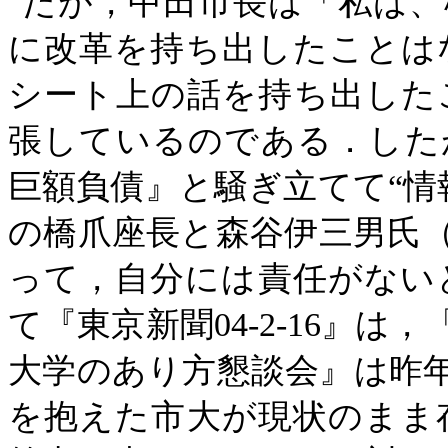
だが，中田市長は「私は、
に改革を持ち出したことは
シート上の話を持ち出した
張しているのである．した
巨額負債』と騒ぎ立てて“情
の橋爪座長と森谷伊三男氏
って，自分には責任がない
て『東京新聞04-2-16』
大学のあり方懇談会』は昨
を抱えた市大が現状のまま