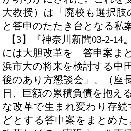
大教授）は「廃校も選択肢
と答申のたたき台となる私
【
3】『神奈川新聞03-2-
には大胆改革を 答申案ま
浜市大の将来を検討する中
後のあり方懇談会」、（座
日、巨額の累積負債を抱え
な改革で生まれ変わり存続
どとする答申案をまとめた