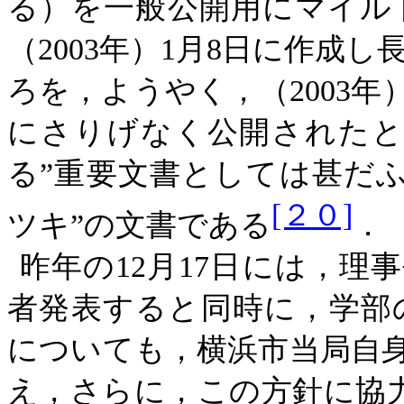
る）を一般公開用にマイル
（2003年）1月8日に作成
ろを，ようやく，（2003年
にさりげなく公開されたと
る”重要文書としては甚だ
[２０]
ツキ”の文書である
．
昨年の
12月17日には，
者発表すると同時に，学部
についても，横浜市当局自身
え，さらに，この方針に協