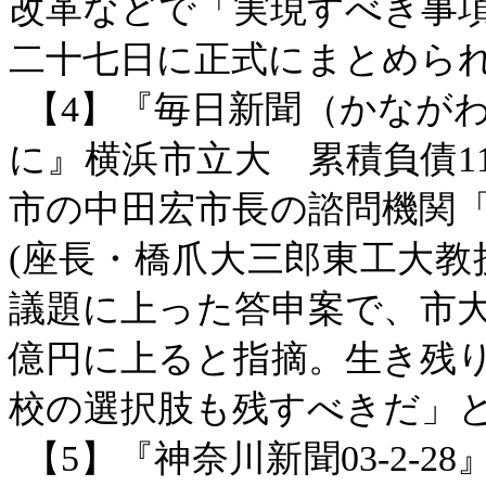
改革などで「実現すべき事
二十七日に正式にまとめら
【
4】『毎日新聞（かながわ版
に』横浜市立大 累積負債1
市の中田宏市長の諮問機関
(座長・橋爪大三郎東工大教
議題に上った答申案で、市大の
億円に上ると指摘。生き残
校の選択肢も残すべきだ」
【
5】『神奈川新聞03-2-