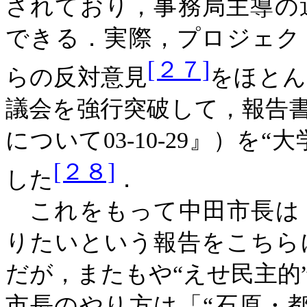
されており，事務局主導の
できる．実際，プロジェク
[２７]
らの反対意見
をほとん
議会を強行突破して，報告
について03-10-29』）を
[２８]
した
．
これをもって中田市長は
りたいという報告をこちら
だが，またもや“えせ民主的
市長のやり方は「“石原・