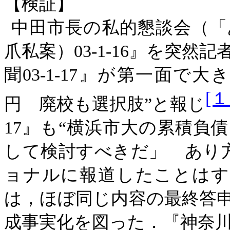
【検証】
中田市長の私的懇談会（「
爪私案）
03-1-16』を突
聞03-1-17』が第一面で大
[１
円 廃校も選択肢”と報じ
17』も“横浜市大の累積負債
して検討すべきだ」 あり
ョナルに報道したことはすでに
は，ほぼ同じ内容の最終答
成事実化を図った．『神奈川新