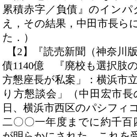
累積赤字／負債』のインパ
え，その結果，中田市長らに
た．）
【
2】『読売新聞（神奈川版）
債1140億 『廃校も選択
方懇座長が私案」：横浜市
り方懇談会」（中田宏市長
日、横浜市西区のパシフィ
二〇〇一年度までに約千百
が明らかにされた。これを