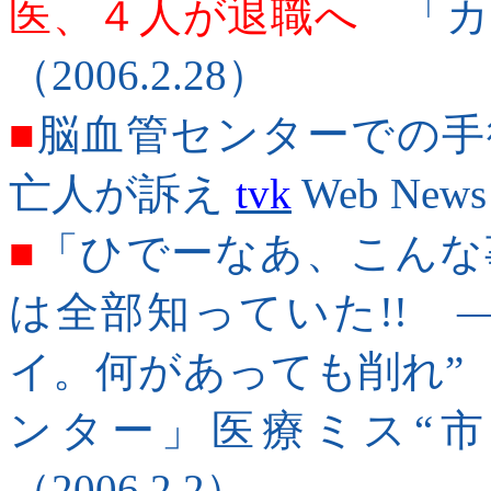
医、４人が退職へ
「カ
（2006.2.28）
■
脳血管センターでの手
亡人が訴え
tvk
Web News
■
「ひでーなあ、こんな
は全部知っていた!! 
イ。何があっても削れ”
ンター」医療ミス“市
（2006.2.2）