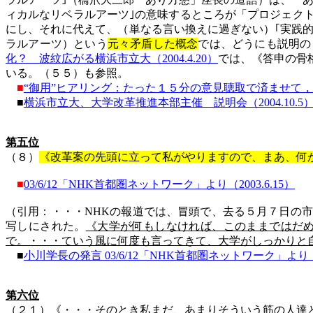
ィカルなリベラルアーツ｣の意味するところが「プロジェク
にし、それに代えて、（単なる言い換えに過ぎない）｢実践的
ラルアーツ）という
元々矛盾した概念
では、どうにも説明の
化？ 波紋広がる横浜市立大（
2004.4.20
）
では、《答申の骨
いる。（５５）も参照。
■
“
御用
”
ヒアリング：たった１５分の意見聴取で済ませて，
■
横浜市立大、大学改革推進本部主催 説明会（
2004.10.5
第五位
（８）
《改革案の先頭に立って私がやりますので、まあ、何
■
03/6/12
「
NHK
首都圏ネットワーク」より（
2003.6.15
）
（引用：・・・
NHK
の報道では、冒頭で、去る５月７日の市
写しにされた。
《大学が何もしなければ、このままではだ
で。・・・
て
いう風に何度も言ってきて、大学がしっかりと
■
小川学長の発言 03/6/12「NHK首都圏ネットワーク」より（20
第六位
（２１）《・・・そのとき私まだ、あまりそういう筋の人達