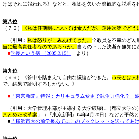
けばそれに報われる》などと、根拠を欠いた楽観的な説明を
第八位
（７６）
《私は任期制については素人だが、運用次第でどう
（引用：
私は怒りがこみあげてきた。
全教員を不幸のどん
当に最高責任者なのであろうか。
自らの下した決断が無知に
■
学長という病
（
2005.2.15
）
より）
第九位
（６６）《答申を踏まえて自由な議論ができた。
市長とは人
で、結果で証明するしかない。》
■
『東京新聞』特報：カリキュラム変更で競争力強化？ 
（引用：大学管理本部が主導する大学破壊に（都立大学の）
まとめた改革案
」（『東京新聞』
04
年
4
月
20
日）などと平然と
■
「横浜市大の前学長あてにこのブックレットを送ってあ
第十位