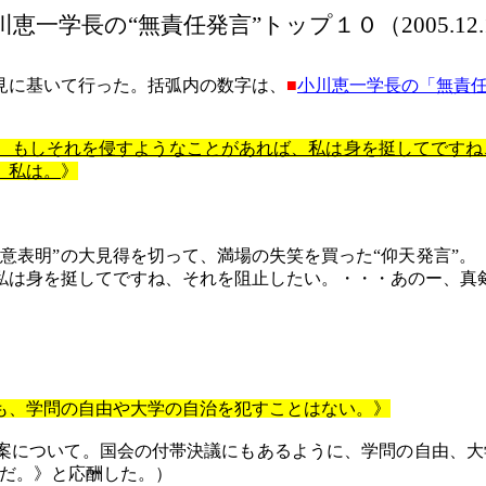
川恵一学長の“無責任発言”トップ１０（
2005.12
見に
基
いて行った。括弧内の数字は、
■
小川恵一学長の「無責任発言
、もしそれを侵すようなことがあれば、私は身を挺してですね
、私は。
》
意表明”の大見得を切って、満場の失笑を買った“仰天発言”。
私は身を挺してですね、それを阻止したい。・・・あのー、真
も、学問の自由や大学の自治を犯すことはない。》
案について。国会の付帯決議にもあるように、学問の自由、大
だ。》と応酬した。）