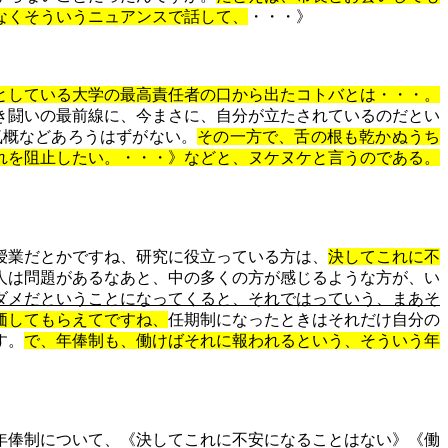
なくそういうニュアンスで話して、
・・・》
としている大学の最高責任者の口から出たコトバとは・・・。
き闘いの最前線に、今まさに、自分が立たされているのだとい
気概などあろうはずがない。
その一方で、舌の根も乾かぬうち
れを阻止したい。・・・》などと、ヌケヌケと言うのである。
授業だとかですね、研究に役立っている方は、
決してこれに不
人は問題があるなあと、中の多くの方が感じるような方が、い
ダメだということになってくると、それではっていう、まあそ
価してもらえてですね、
任期制になったときはそれだけ自分の
す。
で、年俸制も、働けばそれに報われるという、そういう年
年俸制について、《決してこれに不安になることはない》《働