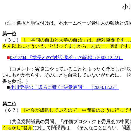
小
（注：選択と順位付けは、本ホームページ管理人の独断と偏
第一位
（３１）
《
「学問の自由と大学の自治」は、絶対重要ですし
さん以上にそういうこと
思ってますから
。あのー、真剣です
■
03/12/04
『学長との
“
対話
”
集会』の記録（
2003.12.22
）
（コメント：実際にやっていることとまったく矛盾した“決
いにもかかわらず、そのことを自覚していないがために、《
書を参照。）
■
小川学長の「虚ろに響く“決意表明”」（2003.12.22）
第二位
（６７）
《社会が成熟しているので、中間案のように行って
（共産党関議員の質問、「評価プロジェクト委員会の中間
ぐらかし”答弁
に対して関議員は、《そんなことはない、問題