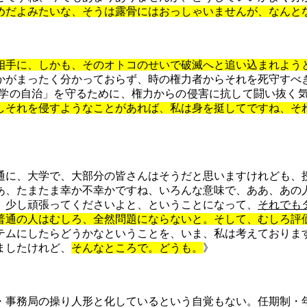
めだ
よみたいな、そうは露骨にはおっしゃいませんが、なんと
相手に、しかも、そのオトコのせいで破滅へと追い込まれよう
かがまったく分かっておらず、時の権力者からそれを死守すべ
学の自治」を守るために、権力からの侵害に抗して闘い抜く
しそれを侵すようなことがあれば、私は身を挺してですね、そ
通に、大学で、大部分の皆さんはそうだと思いますけれども、
あ、たまたま幸か不幸かですね、いろんな意味で、ああ、あの
、少し頑張ってくださいよと、ということになって、
それでも
普通の人はむしろ、全然問題にならないと。そして、むしろ評
テムにしたらどうか
な
ということを、いま、私は考えておりま
ましたけれど、
そんなところで。どうも。
》
事務局の操り人形と化しているという自覚もない。任期制・