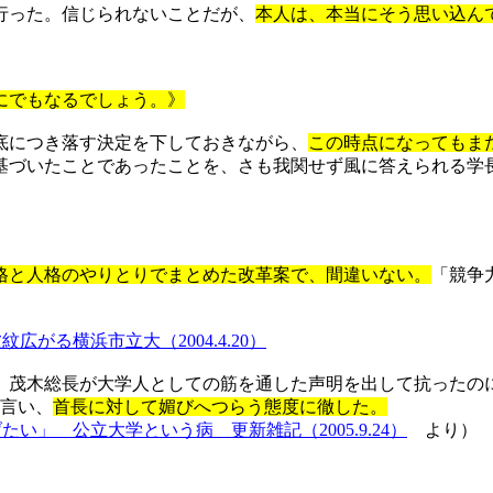
行った。信じられないことだが、
本人は、本当にそう思い込ん
にでもなるでしょう。》
底につき落す決定を下しておきながら、
この時点になってもま
基づいたことであったことを、さも我関せず風に答えられる学
格と人格のやりとりでまとめた改革案で、間違いない。
「競争
波紋広がる横浜市立大（
2004.4.20
）
茂木総長が大学人としての筋を通した声明を出して抗ったの
言い、
首長に対して媚びへつらう態度に徹した。
げたい」 公立大学という病 更新雑記（
2005.9.24
）
より）