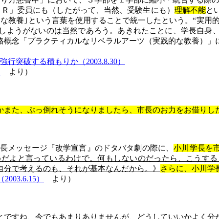
トＲ」委員にも（したがって、当然、受験生にも）
理解不能
と
な教養｣という言葉を使用することで統一したという。“実用的
しようがないのは当然であろう。あきれたことに、学長自身
格概念「プラクティカルなリベラルアーツ（実践的な教養）」
強行突破する積もりか（
2003.8.30
）
）
より）
かまた、ぶっ倒れそうになりましたら、市長のお力をお借りし
長メッセージ『改学宣言』のドタバタ劇の際に、
小川学長を
めだよと言っているわけで。何もしないのだったら、こうする
自分で考えるのも、それが基本
なん
だから。》
さらに、小川学
03.6.15）
より）
とですね、今でもあまりありませんが、どうしていいかよく分