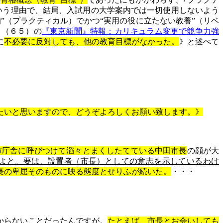
いう理由で、結局、入試用の大学案内では一切使用しないよう
”（プラクティカル）でかつ“実用の役に立たない教養”（リベ
、（６５）の
『東京新聞』特報：カリキュラム変更で競争力強
に
不必要に反対しても、他の教育目標がなかった。
》と述べて
たいと思いますので、どうぞよろしくお願い致します。》
市庁舎に呼びつけて滔々とまくしたてている中田市長
の顔が大
よと。要は、設置者（市長）としての意志を示しているわけ
長の卑屈そのものに映る態度とせりふが続いた。
・・・
からないことだった
ん
ですが。
たとえば、市長とお会いしても