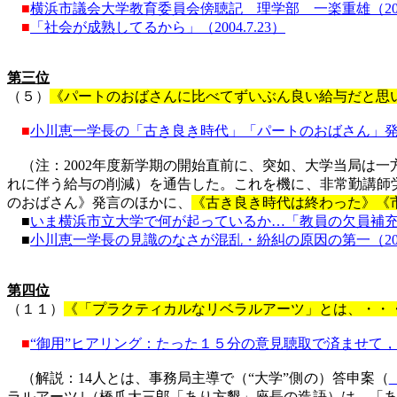
■
横浜市議会大学教育委員会傍聴記 理学部 一楽重雄（
2
■
「社会が成熟
してるから
」（
2004.7.23
）
第三位
（５）
《パートのおばさんに比べてずいぶん良い給与だと思
■
小川恵一学長の「古き良き時代」「パートのおばさん」
（注：
2002
年度新学期の開始直前に、突如、大学当局は一
れに伴う給与の削減）を通告した。これを機に、非常勤講師
のおばさん》発言のほかに、
《古き良き時代は終わった》《
■
いま横浜市立大学で何が起っているか…「教員の欠員補充人事
■
小川恵一学長の見識のなさが混乱・紛糾の原因の第一（
2
第四位
（１１）
《「プラクティカルなリベラルアーツ」とは、・・
■
“
御用
”
ヒアリング：たった１５分の意見聴取で済ませて，
（解説：
14
人とは、事務局主導で（“大学”側の）答申案（
ラルアーツ｣（橋爪大三郎「あり方懇」座長の造語）は、「