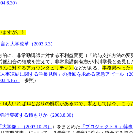
004.6.30
）
いますが。》
発言と大学改革（
2003.3.3
）
方的に、非常勤講師に対する不利益変更（「給与支払方法の変
労働組合の結成を控えて、非常勤講師有志が小川学長と会見し
市民に対するアカウンタビリティ》
などがある。
事務局べった
凍結に関する学長見解」の撤回を求める緊急アピール（2002.
003.4.16
）
参照）
・
14
人いれば
14
とおりの解釈があるので、私としては今、こう
強行突破する積もりか（
2003.8.30
）
「大学像」（
2003.10.29
）
）をまとめた
「プロジェクトＲ」幹事
あり方懇答申」において、３学部を１学部に縮小・統合する際