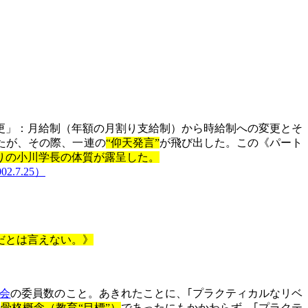
更」：月給制（年額の月割り支給制）から時給制への変更とそ
たが、その際、一連の
“仰天発言”
が飛び出した。この《パート
りの小川学長の体質が露呈した。
7.25）
だとは言えない。》
会
の委員数のこと。あきれたことに、｢プラクティカルなリベ
の
骨格概念（教育“目標”）
であったにもかかわらず、｢プラクテ